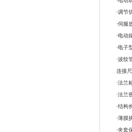
·电动双座调
·调节切断型
·伺服放大
·电动操作器
·电子型电
·波纹管密
连接尺
·法兰标准
·法兰密封面型
·结构长度
·薄膜执行机
·夹套保温