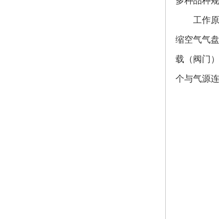
多种品种规格
工作原理
缩空气气盘输
载（阀门）工
个与气源连接